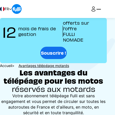
Aller
au
FR
contenu
principal
offerts sur
12
mois de frais de
l'offre
gestion
FULLI
NOMADE
Souscrire !
Fil
Accueil
Avantages télépéage motards
Les avantages du
d'Ariane
télépéage pour les motos
réservés aux motards
Votre abonnement télépéage Fulli est sans
engagement et vous permet de circuler sur toutes les
autoroutes de France et d'ailleurs, en moto, en
sécurité et en toute tranquillité.