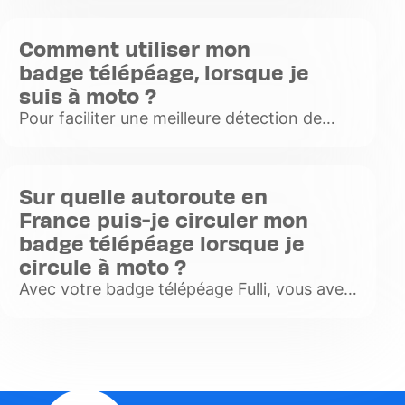
ouvrées à compter de la date de votre
souscription. L'acheminement dépend
Comment utiliser mon
ensuit
badge télépéage, lorsque je
Voir
suis à moto ?
plus
Pour faciliter une meilleure détection de
votre badge télépéage Fulli au péage, veillez
à bien positionner votre badge télépéage
afin qu'il puisse êtr
Sur quelle autoroute en
Voir
France puis-je circuler mon
plus
badge télépéage lorsque je
circule à moto ?
Avec votre badge télépéage Fulli, vous avez
la possibilité de circuler sur toutes les
autoroutes françaises, avec ou sans
barrière de péage (autoroute
Voir
plus