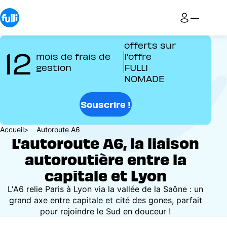
Aller
au
contenu
principal
offerts sur
12
mois de frais de
l'offre
gestion
FULLI
NOMADE
Souscrire !
Fil
Accueil
Autoroute A6
L'autoroute A6, la liaison
d'Ariane
autoroutière entre la
capitale et Lyon
L'A6 relie Paris à Lyon via la vallée de la Saône : un
grand axe entre capitale et cité des gones, parfait
pour rejoindre le Sud en douceur !