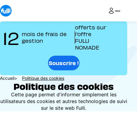
Aller
au
contenu
principal
offerts sur
12
mois de frais de
l'offre
gestion
FULLI
NOMADE
Souscrire !
Fil
Accueil
Politique des cookies
Politique des cookies
d'Ariane
Cette page permet d'informer simplement les
utilisateurs des cookies et autres technologies de suivi
sur le site web Fulli.