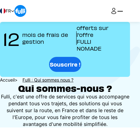
Aller
au
FR
contenu
principal
offerts sur
12
mois de frais de
l'offre
gestion
FULLI
NOMADE
Souscrire !
Fil
Accueil
Fulli : Qui sommes nous ?
Qui sommes-nous ?
d'Ariane
Fulli, c'est une offre de services qui vous accompagne
pendant tous vos trajets, des solutions qui vous
suivent sur la route, en France et dans le reste de
l'Europe, pour vous faire profiter de tous les
avantages d'une mobilité simplifiée.