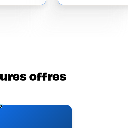
ures offres
O
e