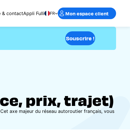
Mon espace client
e & contact
Appli Fulli
FR
Souscrire !
e, prix, trajet)
 Cet axe majeur du réseau autoroutier français, vous