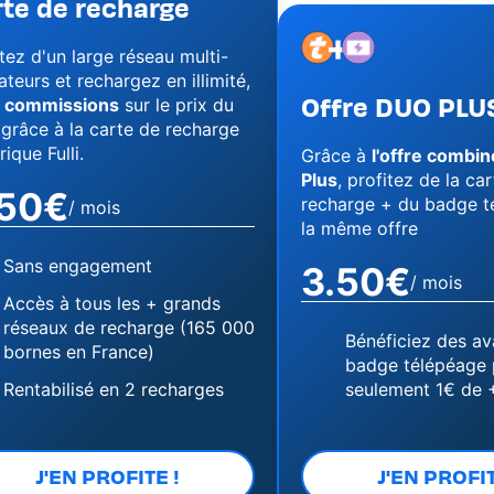
te de recharge
+
Image
Image
tez d'un large réseau multi-
teurs et rechargez en illimité,
Offre DUO PLU
 commissions
sur le prix du
grâce à la carte de recharge
rique Fulli.
Grâce à
l'offre combi
Plus
, profitez de la ca
.50€
recharge + du badge t
/ mois
la même offre
Sans engagement
3.50€
/ mois
Accès à tous les + grands
réseaux de recharge (165 000
Bénéficiez des a
bornes en France)
badge télépéage 
Rentabilisé en 2 recharges
seulement 1€ de 
J'EN PROFITE !
J'EN PROFIT