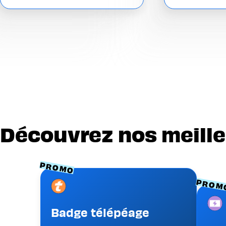
Découvrez nos meille
PROMO
PROM
Image
Imag
Badge télépéage