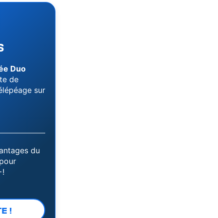
S
née Duo
rte de
élépéage sur
vantages du
pour
+!
E !