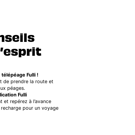
nseils
l’esprit
télépéage Fulli !
nt de prendre la route et
aux péages.
ication Fulli
nt et repérez à l’avance
de recharge pour un voyage