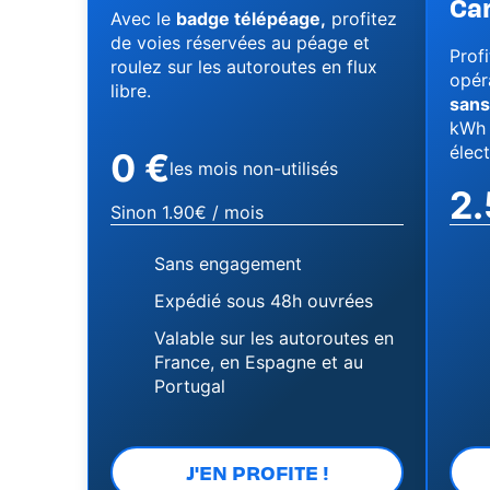
Car
Avec le
badge télépéage,
profitez
de voies réservées au péage et
Profi
roulez sur les autoroutes en flux
opéra
libre.
sans
kWh 
élect
0 €
les mois non-utilisés
2
Sinon 1.90€ / mois
Sans engagement
Expédié sous 48h ouvrées
Valable sur les autoroutes en
France, en Espagne et au
Portugal
J'EN PROFITE !