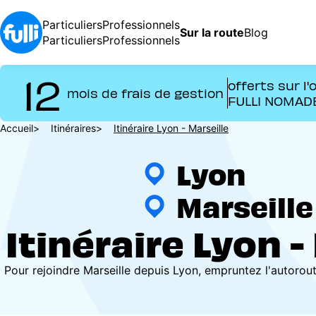
Aller
au
Particuliers
Professionnels
Sur la route
Blog
contenu
Particuliers
Professionnels
principal
12
offerts sur l'
mois de frais de gestion
FULLI NOMAD
Fil
Accueil
Itinéraires
Itinéraire Lyon - Marseille
d'Ariane
Lyon
Marseille
Itinéraire Lyon -
Pour rejoindre Marseille depuis Lyon, empruntez l'autorou