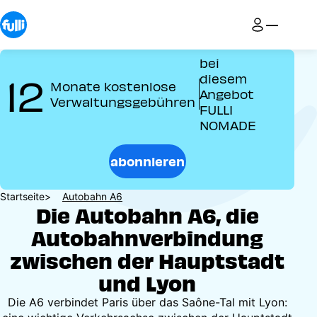
Direkt
zum
Inhalt
bei
12
diesem
Monate kostenlose
Angebot
Verwaltungsgebühren
FULLI
NOMADE
abonnieren
Pfadnavigation
Startseite
Autobahn A6
Die Autobahn A6, die
Autobahnverbindung
zwischen der Hauptstadt
und Lyon
Die A6 verbindet Paris über das Saône-Tal mit Lyon: