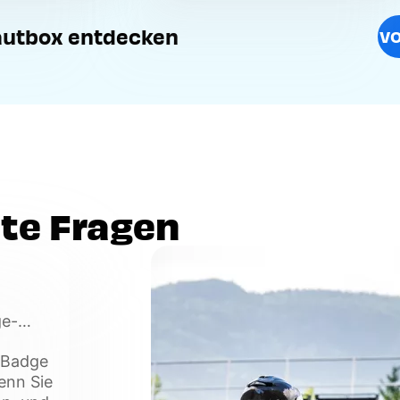
Mautbox entdecken
VO
lte Fragen
ge-
rtugal,
e-Badge
enn Sie