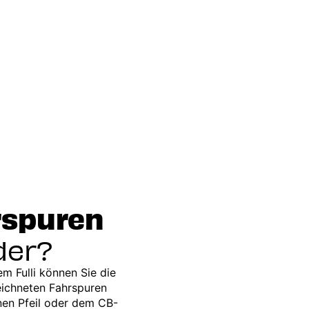
rspuren
der?
m Fulli können Sie die
eichneten Fahrspuren
nen Pfeil oder dem CB-