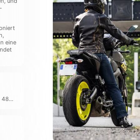
en, und
-
oniert
n,
hn eine
indet
n 48
 zu