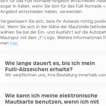
sich für das Fulli Nomade-Angebot entschieden hab
plus
sogar in Italien, wenn Sie sich für das Fulli Nomade +
Angebot entschieden haben, verwenden.
Vergewissern Sie sich, dass Ihr Ausweis richtig positi
ist. Wenn Sie sich in der Nähe der Mautstelle befinde
wählen Sie bei der Ein- und Ausfahrt auf die Autoba
Mautspur mit dem „t“-Logo. Weitere Informationen f
man
hier.
Wie lange dauert es, bis ich mein
Fulli-Abzeichen erhalte?
Wir verpflichten uns, Ihre Bestellung innerhalb vo
Arbeitsstunden ab dem Datum Ihres Abonnements
versenden. Der Versand hängt dann von den Post
Voir
Wie kann ich meine elektronische
plus
Mautkarte benutzen, wenn ich mit