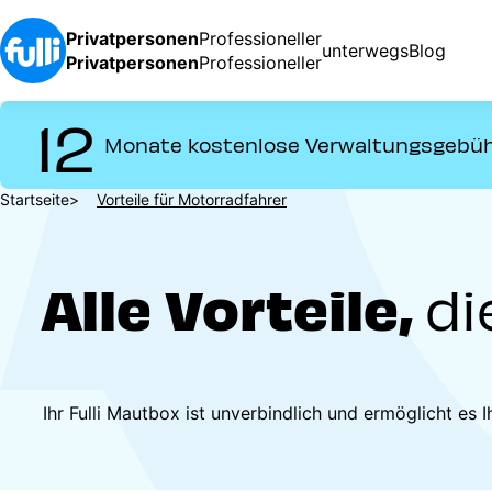
Direkt
zum
Privatpersonen
Professioneller
unterwegs
Blog
Inhalt
Privatpersonen
Professioneller
12
Monate kostenlose Verwaltungsgebü
Pfadnavigation
Startseite
Vorteile für Motorradfahrer
Alle Vorteile,
di
Ihr Fulli Mautbox ist unverbindlich und ermöglicht es