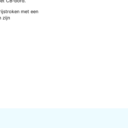
het CB-bord.
rijstroken met een
 zijn