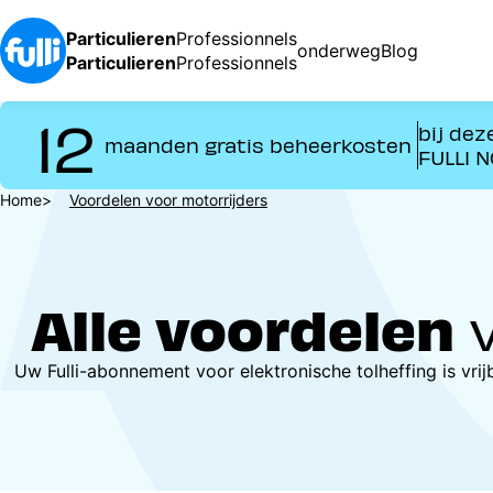
Overslaan
en
Particulieren
Professionnels
onderweg
Blog
naar
Particulieren
Professionnels
de
inhoud
12
bij dez
gaan
maanden gratis beheerkosten
FULLI 
Kruimelpad
Home
Voordelen voor motorrijders
Alle voordelen
v
Uw Fulli-abonnement voor elektronische tolheffing is vrij