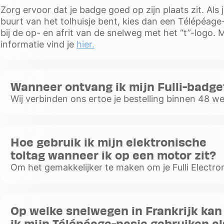
Zorg ervoor dat je badge goed op zijn plaats zit. Als j
buurt van het tolhuisje bent, kies dan een Télépéage
bij de op- en afrit van de snelweg met het “t”-logo. 
informatie vind je
hier.
Wanneer ontvang ik mijn Fulli-badge
Wij verbinden ons ertoe je bestelling binnen 48 w
te verzenden vanaf de datum van je inschrijving. 
is de levering afhankelijk van vertra
Voir
Hoe gebruik ik mijn elektronische
plus
toltag wanneer ik op een motor zit?
Om het gemakkelijker te maken om je Fulli Electron
Badge te detecteren op het tolplein, moet je ervoo
zorgen dat je hem correct plaatst, zodat
Voir
Op welke snelwegen in Frankrijk kan
plus
ik mijn Télépéage-pasje gebruiken al