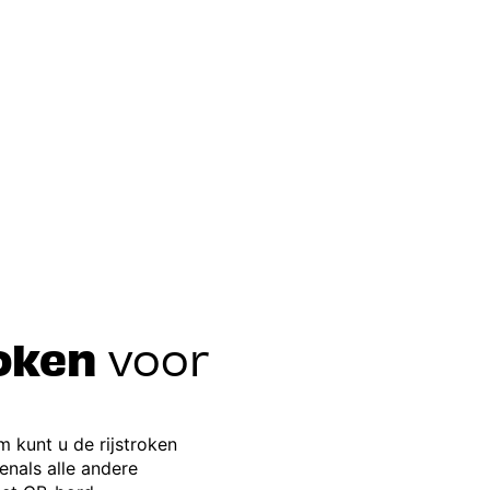
roken
voor
em kunt u de rijstroken
enals alle andere