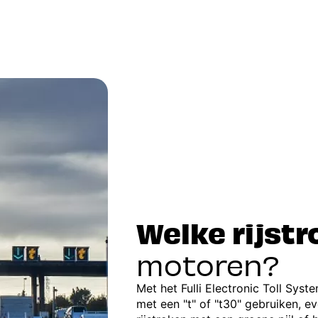
Welke rijst
motoren?
Met het Fulli Electronic Toll Syst
met een "t" of "t30" gebruiken, ev