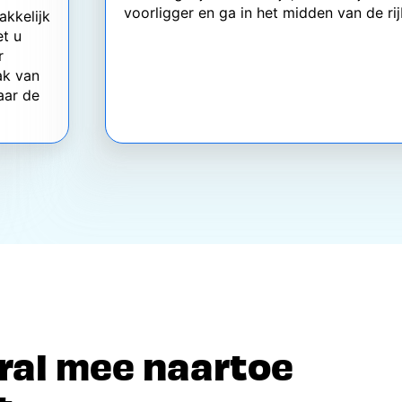
voorligger en ga in het midden van de ri
akkelijk
et u
r
ak van
aar de
eral mee naartoe