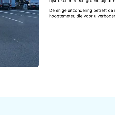
rijstroken met een groene pijl of 
De enige uitzondering betreft de 
hoogtemeter, die voor u verboden