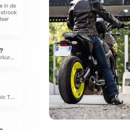
e in de
-strook
Meer
?
erkuren
Daarna
ic Toll
r
s