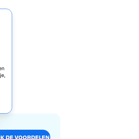
en
je,
JK DE VOORDELEN