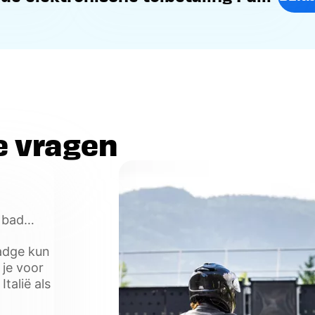
e vragen
e badge
gal als
adge kun
 je voor
talië als