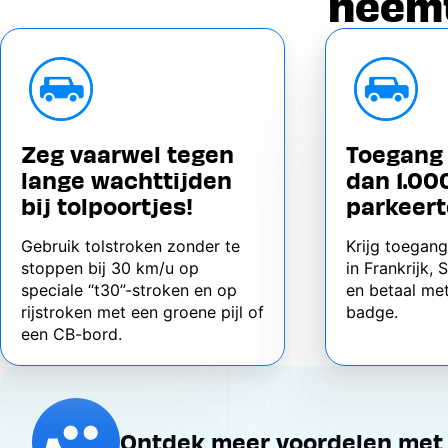
neemt
Zeg vaarwel tegen
Toegang 
lange wachttijden
dan 1.00
bij tolpoortjes!
parkeert
Gebruik tolstroken zonder te
Krijg toegang
stoppen bij 30 km/u op
in Frankrijk,
speciale “t30”-stroken en op
en betaal met
rijstroken met een groene pijl of
badge.
een CB-bord.
Ontdek meer voordelen met d