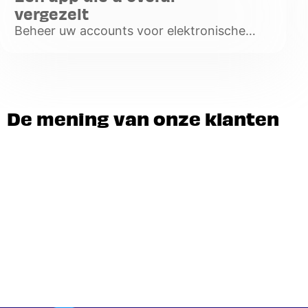
vergezelt
Beheer uw accounts voor elektronische
tolheffing en opladen van elektrische
auto's, lokaliseer de beschikbare
servicestations en oplaadpunten op uw ro
Voir
plus
De mening van onze klanten