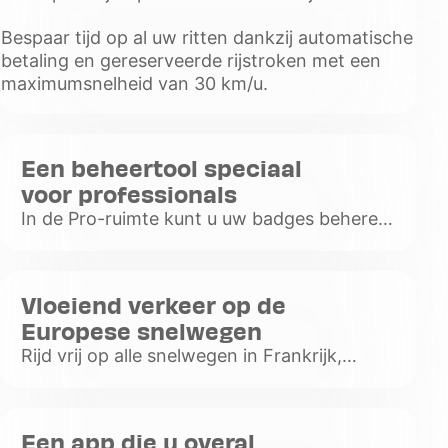
automatische betaling en gereserveerde
Bespaar tijd op al uw ritten dankzij automatische
rijstroken met een maximumsnelheid van 30
betaling en gereserveerde rijstroken met een
km/u.
maximumsnelheid van 30 km/u.
Voir
plus
Een beheertool speciaal
voor professionals
In de Pro-ruimte kunt u uw badges beheren
en bestellen, facturen en transacties
bekijken.
Voir
Vloeiend verkeer op de
plus
Europese snelwegen
Rijd vrij op alle snelwegen in Frankrijk,
Spanje, Portugal en Italië.
Voir
plus
Een app die u overal