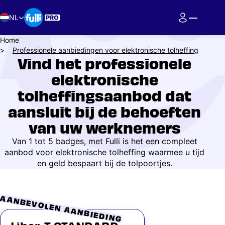
Overslaan
en
NL
naar
de
Kruimelpad
Home
inhoud
Professionele aanbiedingen voor elektronische tolheffing
Vind het professionele
gaan
elektronische
tolheffingsaanbod dat
aansluit bij de behoeften
van uw werknemers
Van 1 tot 5 badges, met Fulli is het een compleet
aanbod voor elektronische tolheffing waarmee u tijd
en geld bespaart bij de tolpoortjes.
AANBEVOLEN AANBIEDING