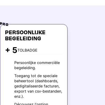
PRO
PERSOONLIJKE
BEGELEIDING
+ 5
TOLBADGE
Persoonlijke commerciële
begeleiding.
Toegang tot de speciale
beheertool (dashboards,
gedigitaliseerde facturen,
export van csv-bestanden,
enz.).
Découvrez l'option