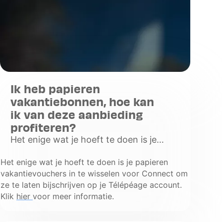
Ik heb papieren
vakantiebonnen, hoe kan
ik van deze aanbieding
profiteren?
Het enige wat je hoeft te doen is je
papieren vakantievouchers in te
Het enige wat je hoeft te doen is je papieren
wisselen voor Connect om ze te laten
vakantievouchers in te wisselen voor Connect om
bijschrijven op je Télépéage account.
ze te laten bijschrijven op je Télépéage account.
Klik h
Klik
Voir
hier
voor meer informatie.
plus