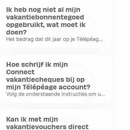
Ik heb nog niet al mijn
vakantiebonnentegoed
opgebruikt, wat moet ik
doen?
Het bedrag dat dit jaar op je Télépéage-
rekening is bijgeschreven en niet is
gebruikt, wordt automatisch
overgedragen naar het volgende jaar.
Hoe schrijf ik mijn
Voir
Connect
plus
vakantiecheques bij op
mijn Télépéage account?
Volg de onderstaande instructies om uit
te vinden hoe je je Connect
vakantiecheques kunt bijschrijven in je
online klantenzone!
Kan ik met mijn
Voir
vakantievouchers direct
plus