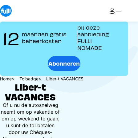
Overslaan
en
naar
de
bij deze
12
inhoud
maanden gratis
aanbieding
gaan
beheerkosten
FULLI
NOMADE
Abonneren
Kruimelpad
Home
Tolbadge
Liber-t VACANCES
Liber-t
VACANCES
Of u nu de autosnelweg
neemt om op vakantie of
om op weekend te gaan,
u kunt de tol betalen
door uw Chèques-