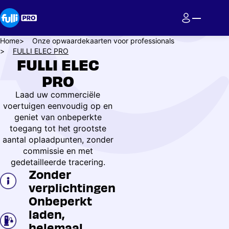
Overslaan
en
naar
de
Kruimelpad
Home
Onze opwaardekaarten voor professionals
inhoud
FULLI ELEC PRO
FULLI ELEC
gaan
PRO
Laad uw commerciële
voertuigen eenvoudig op en
geniet van onbeperkte
toegang tot het grootste
aantal oplaadpunten, zonder
commissie en met
gedetailleerde tracering.
Zonder
verplichtingen
Onbeperkt
laden,
helemaal