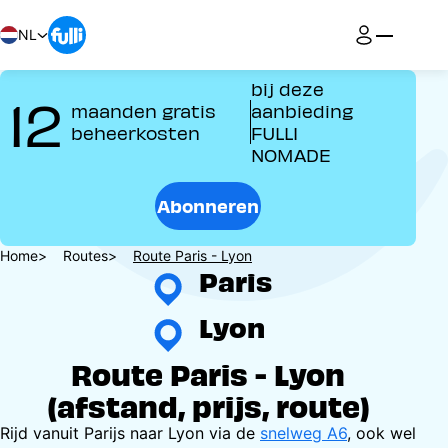
Overslaan
en
NL
naar
de
bij deze
12
inhoud
maanden gratis
aanbieding
gaan
beheerkosten
FULLI
NOMADE
Abonneren
Kruimelpad
Home
Routes
Route Paris - Lyon
Paris
Lyon
Route Paris - Lyon
(afstand, prijs, route)
Rijd vanuit Parijs naar Lyon via de
snelweg A6
, ook wel