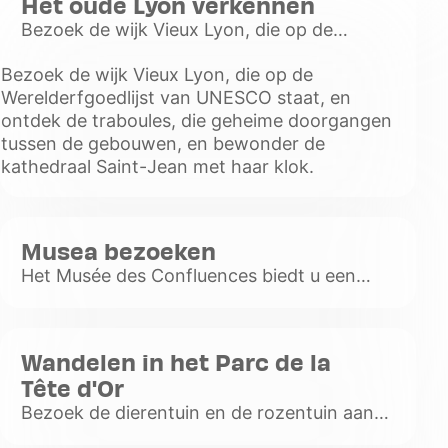
Het oude Lyon verkennen
Bezoek de wijk Vieux Lyon, die op de
Werelderfgoedlijst van UNESCO staat, en
Bezoek de wijk Vieux Lyon, die op de
ontdek de traboules, die geheime
Werelderfgoedlijst van UNESCO staat, en
doorgangen tussen de gebouwen, en
ontdek de traboules, die geheime doorgangen
bewond
tussen de gebouwen, en bewonder de
Voir
kathedraal Saint-Jean met haar klok.
plus
Musea bezoeken
Het Musée des Confluences biedt u een
bezoek vol wetenschap en antropologie in
een futuristisch gebouw. Het Musée des
Beaux-Arts is na het Louvre een
Wandelen in het Parc de la
Voir
Tête d'Or
plus
Bezoek de dierentuin en de rozentuin aan
de oevers van de Rhône, in het hart van