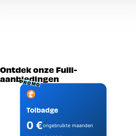
Ontdek onze Fulli-
aanbiedingen
PROMO
Image
Tolbadge
0 €
ongebruikte maanden