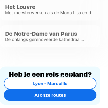
Het Louvre
Met meesterwerken als de Mona Lisa en de
Venus van Milo is dit museum een absolute
must voor iedereen.
Voir
De Notre-Dame van Parijs
plus
De onlangs gerenoveerde kathedraal
Notre-Dame in Parijs is een architectonisch
juweel dat vanaf het Île de la Cité te
bewonderen is.
Voir
plus
Heb je een reis gepland?
Lyon - Marseille
Al onze routes