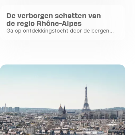
Lyon. Kom tot rust in dit bij de inwoners van
Lyon zeer geliefde park
De verborgen schatten van
Voir
de regio Rhône-Alpes
plus
Ga op ontdekkingstocht door de bergen
van de Ardèche en de groene wijngaarden
van de Beaujolais.
Voir
plus