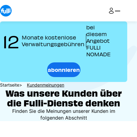
Direkt
zum
Inhalt
bei
12
diesem
Monate kostenlose
Angebot
Verwaltungsgebühren
FULLI
NOMADE
abonnieren
Pfadnavigation
Startseite
Kundenmeinungen
Was unsere Kunden über
die Fulli-Dienste denken
Finden Sie die Meinungen unserer Kunden im
folgenden Abschnitt