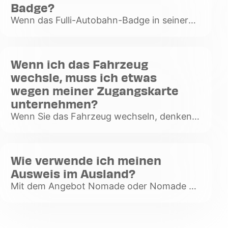
Badge?
Wenn das Fulli-Autobahn-Badge in seiner
Halterung an der Windschutzscheibe des
Fahrzeugs befestigt ist, wird es von einer
Antenne an der Mautstelle er
Wenn ich das Fahrzeug
Voir
wechsle, muss ich etwas
plus
wegen meiner Zugangskarte
unternehmen?
Wenn Sie das Fahrzeug wechseln, denken
Sie daran, das mit Ihrer Karte verknüpfte
Kennzeichen zu aktualisieren. So können
wir Ihr Fahrzeug mit Ihrer Ka
Wie verwende ich meinen
Voir
Ausweis im Ausland?
plus
Mit dem Angebot Nomade oder Nomade +
können Sie es ab sofort in Frankreich,
Spanien, Portugal und sogar in Italien
nutzen. Achten Sie darauf, dass Ihr