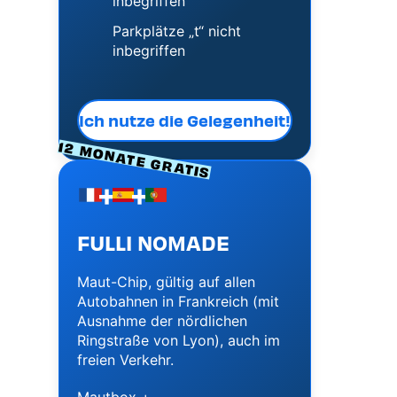
inbegriffen
Parkplätze „t“ nicht
inbegriffen
Ich nutze die Gelegenheit!
12 MONATE GRATIS
+
+
Image
Image
Image
FULLI NOMADE
Maut-Chip, gültig auf allen
Autobahnen in Frankreich (mit
Ausnahme der nördlichen
Ringstraße von Lyon), auch im
freien Verkehr.