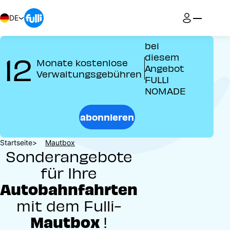
Direkt
zum
DE
Inhalt
bei
12
diesem
Monate kostenlose
Angebot
Verwaltungsgebühren
FULLI
NOMADE
abonnieren
Pfadnavigation
Startseite
Mautbox
Sonderangebote
für Ihre
Autobahnfahrten
mit dem Fulli-
Mautbox
!