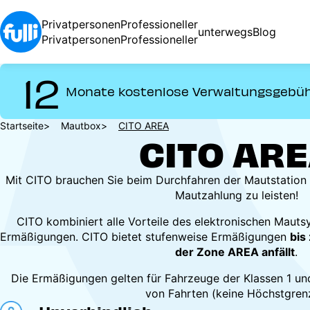
Direkt
zum
Privatpersonen
Professioneller
unterwegs
Blog
Inhalt
Privatpersonen
Professioneller
12
Monate kostenlose Verwaltungsgebü
Pfadnavigation
Startseite
Mautbox
CITO AREA
CITO AR
Mit CITO brauchen Sie beim Durchfahren der Mautstation 
Mautzahlung zu leisten!
CITO kombiniert alle Vorteile des elektronischen Mauts
Ermäßigungen. CITO bietet stufenweise Ermäßigungen
bis
der Zone AREA anfällt
.
Die Ermäßigungen gelten für Fahrzeuge der Klassen 1 und
von Fahrten (keine Höchstgren