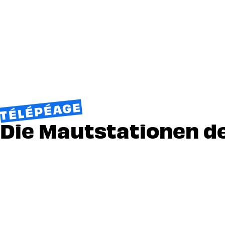
TÉLÉPÉAGE
Die Mautstationen d