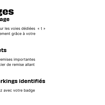
ges
éage
ur les voies dédiées « t »
uement grâce à votre
ets
 remises importantes
ier de remise allant
rkings identifiés
ez avec votre badge