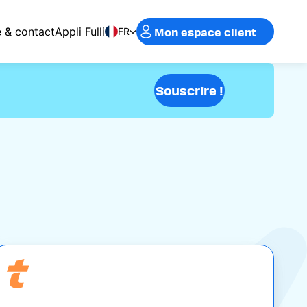
Mon espace client
e & contact
Appli Fulli
FR
Souscrire !