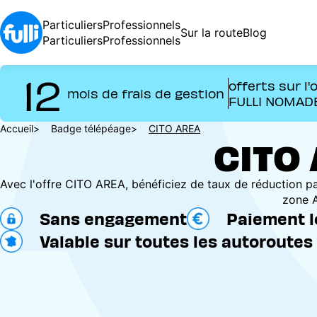
Aller
au
Particuliers
Professionnels
Sur la route
Blog
contenu
Particuliers
Professionnels
principal
12
offerts sur l'
mois de frais de gestion
FULLI NOMAD
Fil
Accueil
Badge télépéage
CITO AREA
CITO
d'Ariane
Avec l'offre CITO AREA, bénéficiez de taux de réduction pa
zone 
Sans engagement
Paiement l
Valable sur toutes les autoroutes