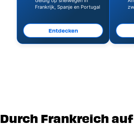
Geldig op snelwegen in
Am
Frankrijk, Spanje en Portugal
zw
Entdecken
Durch Frankreich au