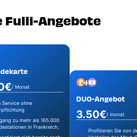
e Fulli-Angebote
adekarte
+
Image
Image
0€
/ Monat
DUO-Angebot
n Service ohne
rpflichtung
3.50€
/ monat
gang zu mehr als 165.000
destationen in Frankreich.
Profitieren Sie von d