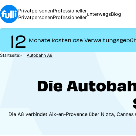
Direkt
zum
Privatpersonen
Professioneller
unterwegs
Blog
Inhalt
Privatpersonen
Professioneller
12
Monate kostenlose Verwaltungsgebü
Pfadnavigation
Startseite
Autobahn A8
Die Autoba
Die A8 verbindet Aix-en-Provence über Nizza, Cannes 