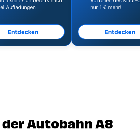
ortisiert sich bereits nach
Vorteilen des Maut-C
ei Aufladungen
nur 1 € mehr!
Entdecken
Entdecken
f der Autobahn A8