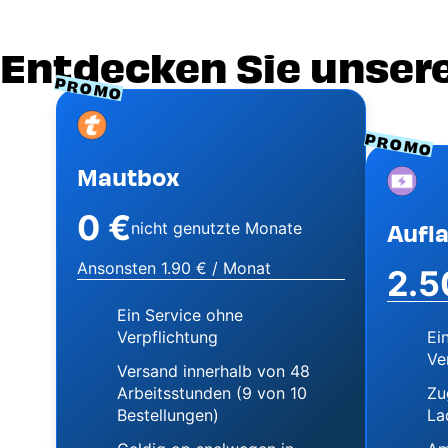
Entdecken Sie unser
PROMO
Image
PROMO
Mautbox
Image
0 €
nicht genutzte Monate
Aufl
Ansonsten 1.90 € / Monat
2.5
Ein Service ohne
Verpflichtung
Ei
Ve
Versand innerhalb von 48
Arbeitsstunden (9 von 10
Zu
Bestellungen)
La