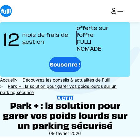
Aller
au
contenu
principal
offerts sur
12
mois de frais de
l'offre
gestion
FULLI
NOMADE
Souscrire !
Fil
Accueil
Découvrez les conseils & actualités de Fulli
Park + : la solution pour garer vos poids lourds sur un
d'Ariane
parking sécurisé
ACTU
Park + : la solution pour
garer vos poids lourds sur
un parking sécurisé
09 février 2026