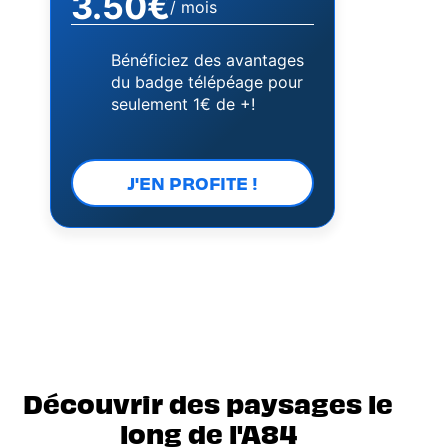
3.50€
/ mois
Bénéficiez des avantages
du badge télépéage pour
seulement 1€ de +!
J'EN PROFITE !
Découvrir des paysages le
long de l'A84