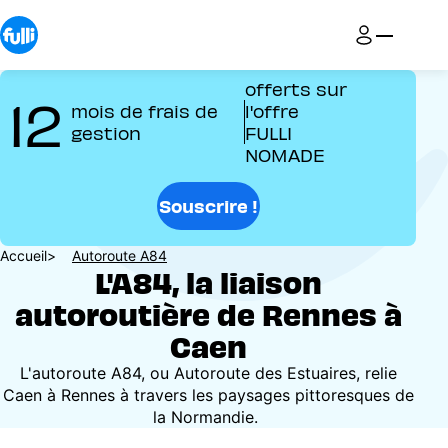
Aller
au
contenu
principal
offerts sur
12
mois de frais de
l'offre
gestion
FULLI
NOMADE
Souscrire !
Fil
Accueil
Autoroute A84
L'A84, la liaison
d'Ariane
autoroutière de Rennes à
Caen
L'autoroute A84, ou Autoroute des Estuaires, relie
Caen à Rennes à travers les paysages pittoresques de
la Normandie.