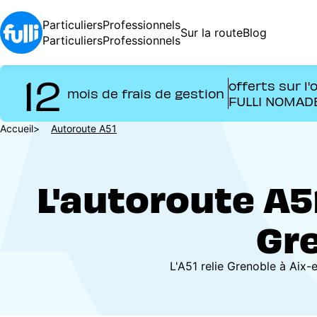
Aller
au
Particuliers
Professionnels
Sur la route
Blog
contenu
Particuliers
Professionnels
principal
12
offerts sur l'
mois de frais de gestion
FULLI NOMAD
Fil
Accueil
Autoroute A51
d'Ariane
L'autoroute A51
Gre
L'A51 relie Grenoble à Aix-