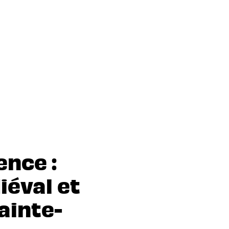
ence :
éval et
ainte-