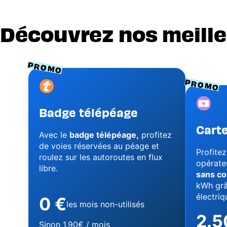
Découvrez nos meille
PROMO
PROMO
Image
Image
Badge télépéage
Cart
Avec le
badge télépéage,
profitez
de voies réservées au péage et
Profitez
roulez sur les autoroutes en flux
opérateu
libre.
sans c
kWh grâ
électriqu
0 €
les mois non-utilisés
2.5
Sinon 1.90€ / mois