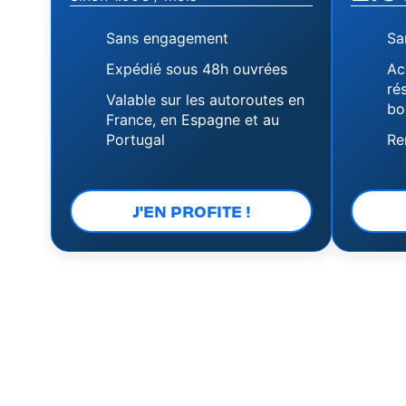
Sans engagement
Sa
Expédié sous 48h ouvrées
Ac
ré
Valable sur les autoroutes en
bo
France, en Espagne et au
Portugal
Re
J'EN PROFITE !