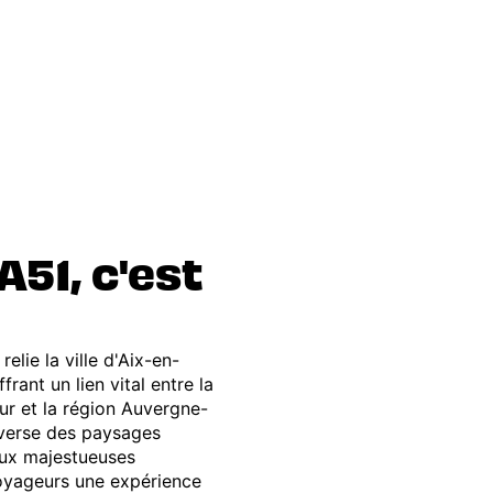
A51, c'est
elie la ville d'Aix-en-
frant un lien vital entre la
r et la région Auvergne-
averse des paysages
aux majestueuses
oyageurs une expérience