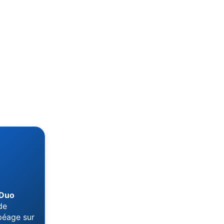
 Duo
de
péage sur