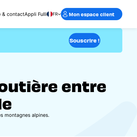
Mon espace client
e & contact
Appli Fulli
FR
Souscrire !
routière entre
le
les montagnes alpines.