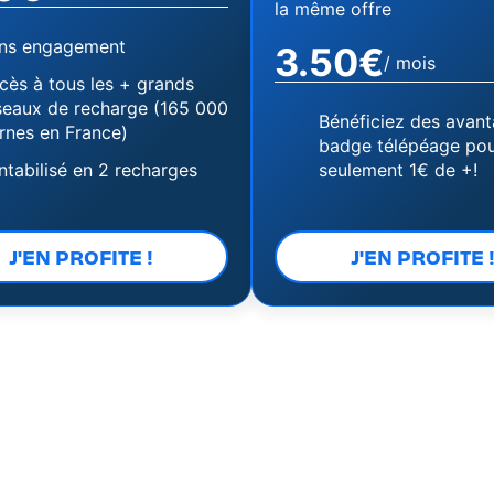
la même offre
ns engagement
3.50€
/ mois
cès à tous les + grands
seaux de recharge (165 000
Bénéficiez des avan
rnes en France)
badge télépéage po
ntabilisé en 2 recharges
seulement 1€ de +!
J'EN PROFITE !
J'EN PROFITE 