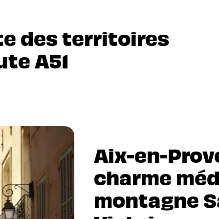
e des territoires
ute A51
Aix-en-Prov
charme médi
montagne S