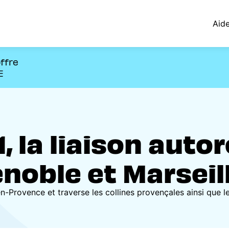
Aid
offre
E
, la liaison auto
noble et Marseil
en-Provence et traverse les collines provençales ainsi que 