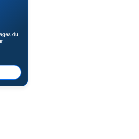
tages du
ur
!