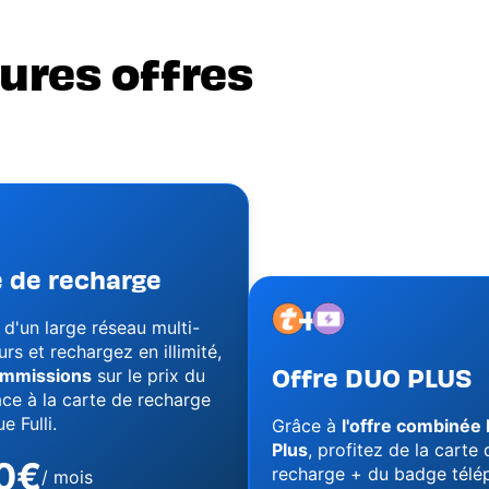
ures offres
e de recharge
+
Image
Image
 d'un large réseau multi-
rs et rechargez en illimité,
Offre DUO PLUS
ommissions
sur le prix du
ce à la carte de recharge
e Fulli.
Grâce à
l'offre combinée
Plus
, profitez de la carte 
0€
recharge + du badge télé
/ mois