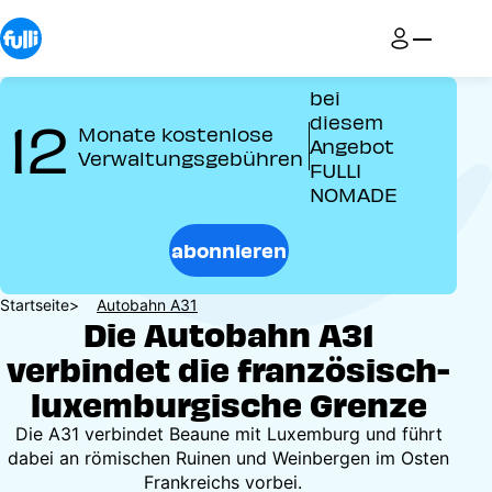
Direkt
zum
Inhalt
bei
12
diesem
Monate kostenlose
Angebot
Verwaltungsgebühren
FULLI
NOMADE
abonnieren
Pfadnavigation
Startseite
Autobahn A31
Die Autobahn A31
verbindet die französisch-
luxemburgische Grenze
Die A31 verbindet Beaune mit Luxemburg und führt
dabei an römischen Ruinen und Weinbergen im Osten
Frankreichs vorbei.