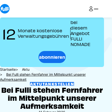
Direkt
zum
Inhalt
bei
12
diesem
Monate kostenlose
Angebot
Verwaltungsgebühren
FULLI
NOMADE
abonnieren
Pfadnavigation
Startseite
Aktu
Bei Fulli stehen Fernfahrer im Mittelpunkt unserer
Aufmerksamkeit
AKTU
TANKSTELLEN
Bei Fulli stehen Fernfahrer
im Mittelpunkt unserer
Aufmerksamkeit