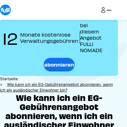
Direkt
zum
Inhalt
bei
12
diesem
Monate kostenlose
Angebot
Verwaltungsgebühren
FULLI
NOMADE
abonnieren
Pfadnavigation
Startseite
Wie kann ich ein EG-Gebührenangebot abonnieren, wenn
ich ein ausländischer Einwohner bin?
Wie kann ich ein EG-
Gebührenangebot
abonnieren, wenn ich ein
ausländischer Einwohner