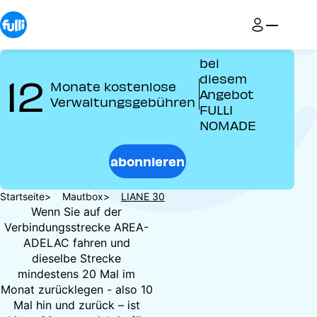
Direkt
zum
Inhalt
bei
12
diesem
Monate kostenlose
Angebot
Verwaltungsgebühren
FULLI
NOMADE
abonnieren
Pfadnavigation
Startseite
Mautbox
LIANE 30
Wenn Sie auf der
Verbindungsstrecke AREA-
ADELAC fahren und
dieselbe Strecke
mindestens 20 Mal im
Monat zurücklegen - also 10
Mal hin und zurück – ist