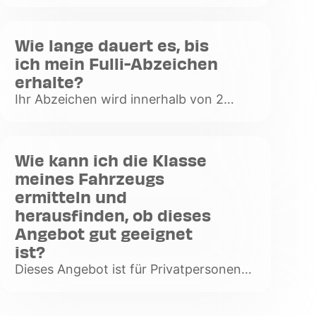
im aktuellen Monat verfolgen, Ihre
Rechnungen einsehen, eine neue
Badge-Halterung bestellen, Ihre
Wie lange dauert es, bis
Kontaktdaten
ich mein Fulli-Abzeichen
Voir
erhalte?
plus
Ihr Abzeichen wird innerhalb von 2
Werktagen verschickt.
Voir
plus
Wie kann ich die Klasse
meines Fahrzeugs
ermitteln und
herausfinden, ob dieses
Angebot gut geeignet
ist?
Dieses Angebot ist für Privatpersonen
mit einem Fahrzeug der Klassen 1 und 5
zugänglich. Wir laden Sie ein, sich hier