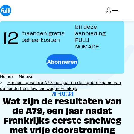
Overslaan
en
naar
de
bij deze
12
inhoud
maanden gratis
aanbieding
gaan
beheerkosten
FULLI
NOMADE
Abonneren
Kruimelpad
Home
Nieuws
Herziening van de A79, een jaar na de ingebruikname van
de eerste free-flow snelweg in Frankrijk
NIEUWS
Wat zijn de resultaten van
de A79, een jaar nadat
Frankrijks eerste snelweg
met vrije doorstroming