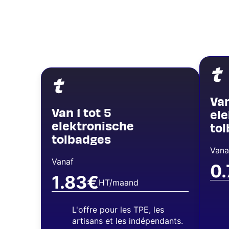
Imag
Image
Van
Van 1 tot 5
el
elektronische
to
tolbadges
Vana
Vanaf
0
1.83€
HT/maand
L'offre pour les TPE, les
artisans et les indépendants.