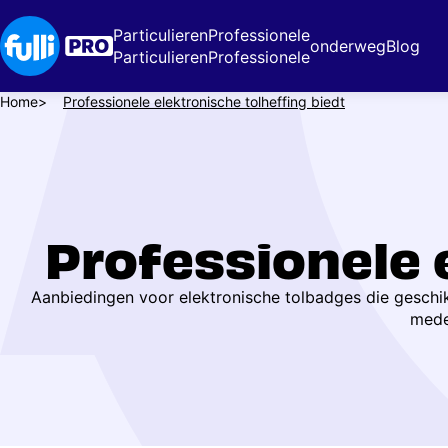
Overslaan
en
Particulieren
Professionele
onderweg
Blog
naar
Particulieren
Professionele
de
inhoud
Kruimelpad
Home
Professionele elektronische tolheffing biedt
gaan
Professionele 
Aanbiedingen voor elektronische tolbadges die geschikt 
mede