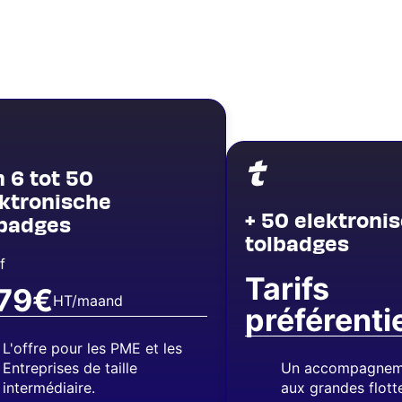
e
Image
 6 tot 50
ektronische
+ 50 elektroni
lbadges
tolbadges
f
Tarifs
.79€
HT/maand
préférenti
L'offre pour les PME et les
Entreprises de taille
Un accompagneme
intermédiaire.
aux grandes flott