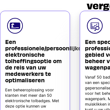
verg
Een
Een spec
professionele/persoonlijke
professi
elektronische
gebied v
tolheffingsoptie om
beheer v
de reis van uw
wagenpa
medewerkers te
Vanaf 50 bad
optimaliseren
van een speci
gepersonalis
Een beheeroplossing voor
voor het beh
klanten met meer dan 50
wagenpark. M
elektronische tolbadges. Met
muisklikken i
deze optie kunnen uw
kunt u uw ui