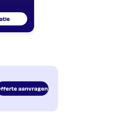
atie
fferte aanvragen