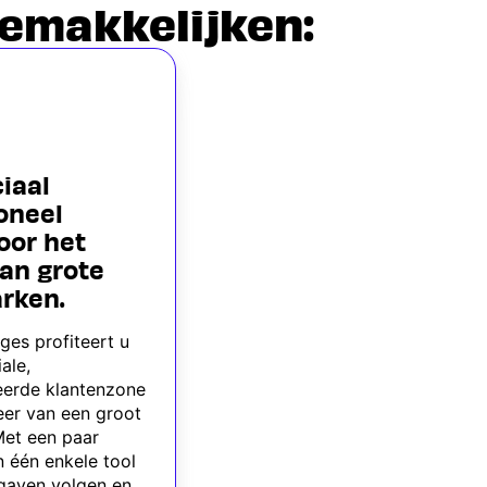
emakkelijken:
iaal
oneel
oor het
an grote
rken.
ges profiteert u
ale,
eerde klantenzone
eer van een groot
et een paar
n één enkele tool
tgaven volgen en