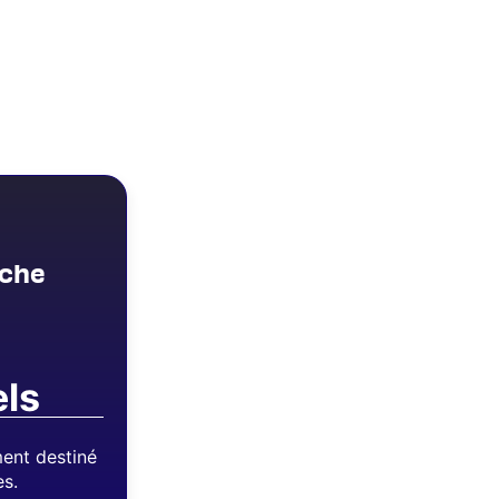
sche
els
nt destiné
es.