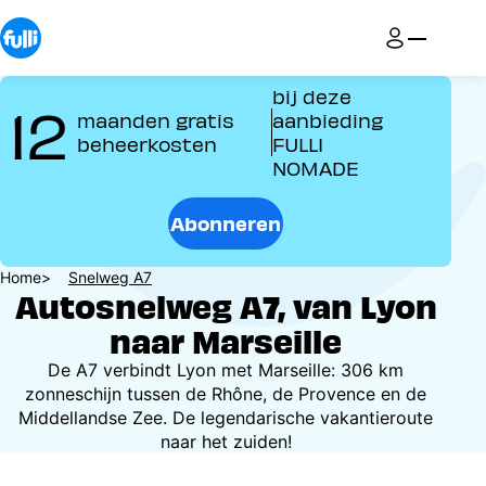
Overslaan
en
naar
de
bij deze
12
inhoud
maanden gratis
aanbieding
gaan
beheerkosten
FULLI
NOMADE
Abonneren
Kruimelpad
Home
Snelweg A7
Autosnelweg A7, van Lyon
naar Marseille
De A7 verbindt Lyon met Marseille: 306 km
zonneschijn tussen de Rhône, de Provence en de
Middellandse Zee. De legendarische vakantieroute
naar het zuiden!