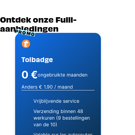
Ontdek onze Fulli-
aanbiedingen
PROMO
Image
Tolbadge
0 €
ongebruikte maanden
Anders € 1.90 / maand
Vrijblijvende service
Verzending binnen 48
werkuren (9 bestellingen
van de 10)
Valable sur les autoroutes