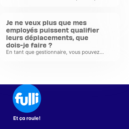
donnez ensuite à votre employé l'accès au
badge de télépéage. Le salarié doit se
rendre sur son espace clie
Je ne veux plus que mes
Voir
employés puissent qualifier
plus
leurs déplacements, que
dois-je faire ?
En tant que gestionnaire, vous pouvez
annuler cette option à tout moment et
revenir à l'ancien fonctionnement avec des
notes de frais manuelles.
Voir
plus