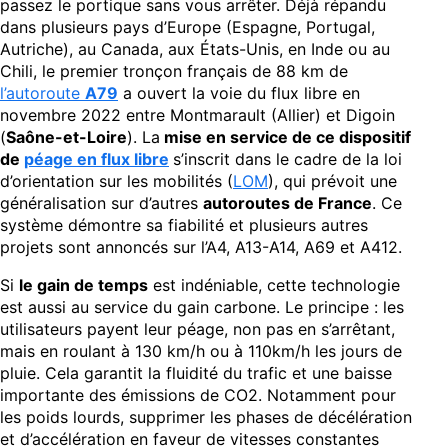
passez le portique sans vous arrêter. Déjà répandu
dans plusieurs pays d’Europe (Espagne, Portugal,
Autriche), au Canada, aux États-Unis, en Inde ou au
Chili, le premier tronçon français de 88 km de
l’autoroute
A79
a ouvert la voie du flux libre en
novembre 2022 entre Montmarault (Allier) et Digoin
(
Saône-et-Loire
). La
mise en service de ce dispositif
de
péage en flux libre
s’inscrit dans le cadre de la loi
d’orientation sur les mobilités (
LOM
), qui prévoit une
généralisation sur d’autres
autoroutes de France
. Ce
système démontre sa fiabilité et plusieurs autres
projets sont annoncés sur l’A4, A13-A14, A69 et A412.
Si
le gain de temps
est indéniable, cette technologie
est aussi au service du gain carbone. Le principe : les
utilisateurs payent leur péage, non pas en s’arrêtant,
mais en roulant à 130 km/h ou à 110km/h les jours de
pluie. Cela garantit la fluidité du trafic et une baisse
importante des émissions de CO2. Notamment pour
les poids lourds, supprimer les phases de décélération
et d’accélération en faveur de vitesses constantes