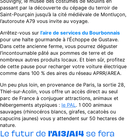
Souvigny, le musée des costumes de Moulins en
passant par la découverte du cépage du terroir de
Saint-Pourçain jusqu’à la cité médiévale de Montluçon,
l’autoroute A79 vous invite au voyage.
Arrêtez-vous sur
l’aire de services du Bourbonnais
pour une halte gourmande à l’Échoppe de Gustave.
Dans cette ancienne ferme, vous pourrez déguster
l’incontournable pâté aux pommes de terre et de
nombreux autres produits locaux. Et bien sûr, profitez
de cette pause pour recharger votre voiture électrique
comme dans 100 % des aires du réseau APRR/AREA.
Un peu plus loin, en provenance de Paris, la sortie 28,
Thiel-sur-Acolin, vous offre un accès direct au seul
parc de France à conjuguer attractions, animaux et
hébergements atypiques :
le PAL
. 1 000 animaux
sauvages (rhinocéros blancs, girafes, cacatoès ou
capucins jaunes) vous y attendent sur 50 hectares de
nature.
Le futur de
l'A13/A14
se fera