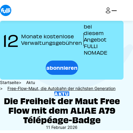
Direkt
zum
Inhalt
bei
12
diesem
Monate kostenlose
Angebot
Verwaltungsgebühren
FULLI
NOMADE
abonnieren
Pfadnavigation
Startseite
Aktu
Free-Flow-Maut, die Autobahn der nächsten Generation
AKTU
Die Freiheit der Maut Free
Flow mit dem ALIAE A79
Télépéage-Badge
11 Februar 2026