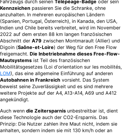
Fahrzeugs durch seinen
Télépéage-Badge
oder sein
Kennzeichen
passieren Sie die Schranke, ohne
anzuhalten. In mehreren europäischen Ländern
(Spanien, Portugal, Österreich), in Kanada, den USA,
Indien und Chile bereits verbreitet, wird im November
2022 auf dem ersten 88 km langen französischen
Abschnitt der
A79
zwischen Montmarault (Allier) und
Digoin (
Saône-et-Loire
) der Weg für den Free Flow
freigemacht.
Die Inbetriebnahme dieses Free-Flow-
Mautsystems
ist Teil des französischen
Mobilitätsgesetzes (Loi d'orientation sur les mobilités,
LOM
), das eine allgemeine Einführung auf anderen
Autobahnen in Frankreich
vorsieht. Das System
beweist seine Zuverlässigkeit und es sind mehrere
weitere Projekte auf der A4, A13-A14, A69 und A412
angekündigt.
Auch wenn
die Zeitersparnis
unbestreitbar ist, dient
diese Technologie auch der CO2-Ersparnis. Das
Prinzip: Die Nutzer zahlen ihre Maut nicht, indem sie
anhalten, sondern indem sie mit 130 km/h oder an