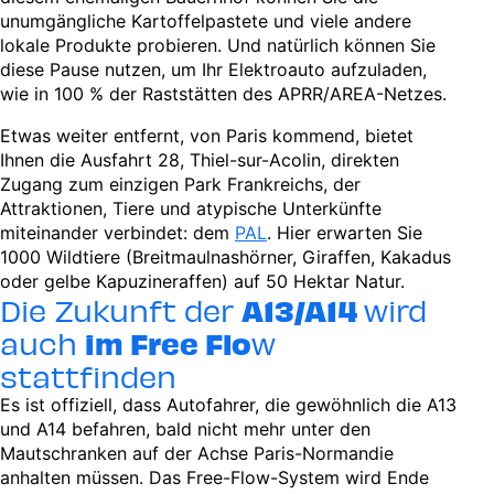
unumgängliche Kartoffelpastete und viele andere
lokale Produkte probieren. Und natürlich können Sie
diese Pause nutzen, um Ihr Elektroauto aufzuladen,
wie in 100 % der Raststätten des APRR/AREA-Netzes.
Etwas weiter entfernt, von Paris kommend, bietet
Ihnen die Ausfahrt 28, Thiel-sur-Acolin, direkten
Zugang zum einzigen Park Frankreichs, der
Attraktionen, Tiere und atypische Unterkünfte
miteinander verbindet: dem
PAL
. Hier erwarten Sie
1000 Wildtiere (Breitmaulnashörner, Giraffen, Kakadus
oder gelbe Kapuzineraffen) auf 50 Hektar Natur.
Die Zukunft der
A13/A14
wird
auch
im Free Flo
w
stattfinden
Es ist offiziell, dass Autofahrer, die gewöhnlich die A13
und A14 befahren, bald nicht mehr unter den
Mautschranken auf der Achse Paris-Normandie
anhalten müssen. Das Free-Flow-System wird Ende