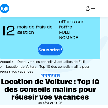
Aller
au
contenu
principal
offerts sur
12
mois de frais de
l'offre
gestion
FULLI
NOMADE
Souscrire !
Fil
Accueil
Découvrez les conseils & actualités de Fulli
Location de Voiture : Top 10 des conseils malins pour
d'Ariane
réussir vos vacances
CONSEIL
Location de Voiture : Top 10
des conseils malins pour
réussir vos vacances
09 février 2026