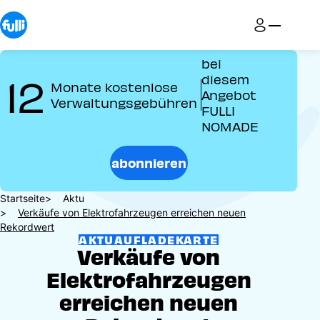
Direkt
zum
Inhalt
bei
12
diesem
Monate kostenlose
Angebot
Verwaltungsgebühren
FULLI
NOMADE
abonnieren
Pfadnavigation
Startseite
Aktu
Verkäufe von Elektrofahrzeugen erreichen neuen
Rekordwert
AKTU
AUFLADEKARTE
Verkäufe von
Elektrofahrzeugen
erreichen neuen