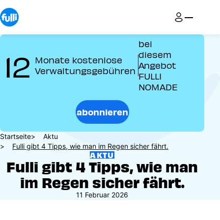
Direkt
zum
Inhalt
bei
12
diesem
Monate kostenlose
Angebot
Verwaltungsgebühren
FULLI
NOMADE
abonnieren
Pfadnavigation
Startseite
Aktu
Fulli gibt 4 Tipps, wie man im Regen sicher fährt.
AKTU
Fulli gibt 4 Tipps, wie man
im Regen sicher fährt.
11 Februar 2026