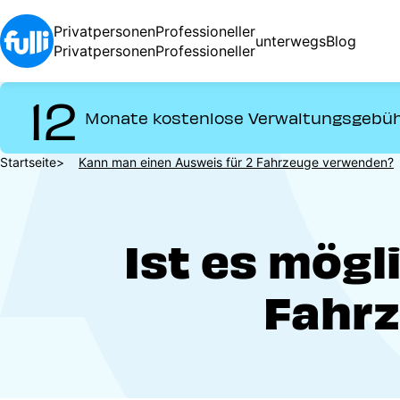
Direkt
zum
Privatpersonen
Professioneller
unterwegs
Blog
Inhalt
Privatpersonen
Professioneller
12
Monate kostenlose Verwaltungsgebü
Pfadnavigation
Startseite
Kann man einen Ausweis für 2 Fahrzeuge verwenden?
Ist es mögl
Fahr