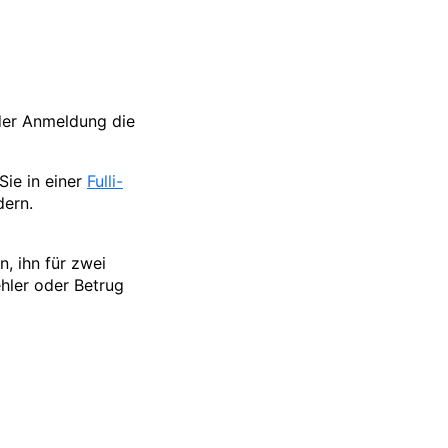
der Anmeldung die
ie in einer
Fulli-
dern.
, ihn für zwei
hler oder Betrug