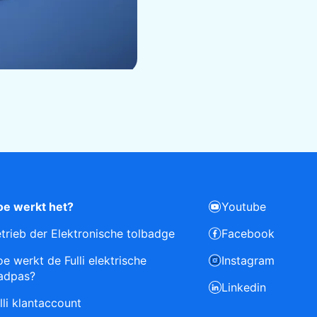
e werkt het?
Youtube
trieb der Elektronische tolbadge
Facebook
e werkt de Fulli elektrische
Instagram
adpas?
Linkedin
lli klantaccount