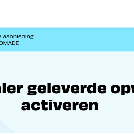
e aanbieding
NOMADE
aler geleverde o
activeren