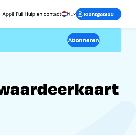
Klantgebied
Appli Fulli
Hulp en contact
NL
Abonneren
pwaardeerkaart