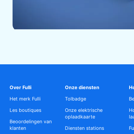
Over Fulli
Onze diensten
Ho
Het merk Fulli
Tolbadge
Be
Les boutiques
Onze elektrische
Ho
oplaadkaarte
la
Beoordelingen van
klanten
Diensten stations
Fu