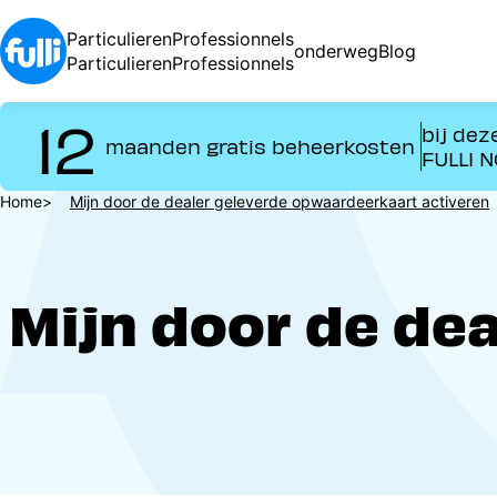
Overslaan
en
Particulieren
Professionnels
onderweg
Blog
naar
Particulieren
Professionnels
de
inhoud
12
bij dez
gaan
maanden gratis beheerkosten
FULLI 
Kruimelpad
Home
Mijn door de dealer geleverde opwaardeerkaart activeren
Mijn door de de