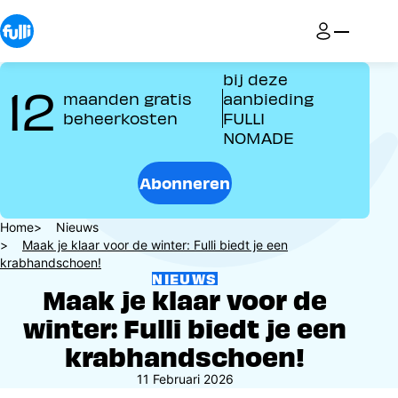
Overslaan
en
naar
de
bij deze
12
inhoud
maanden gratis
aanbieding
gaan
beheerkosten
FULLI
NOMADE
Abonneren
Kruimelpad
Home
Nieuws
Maak je klaar voor de winter: Fulli biedt je een
krabhandschoen!
NIEUWS
Maak je klaar voor de
winter: Fulli biedt je een
krabhandschoen!
11 Februari 2026