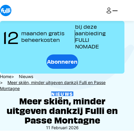
Overslaan
en
naar
de
bij deze
12
inhoud
maanden gratis
aanbieding
gaan
beheerkosten
FULLI
NOMADE
Abonneren
Kruimelpad
Home
Nieuws
Meer skiën, minder uitgeven dankzij Fulli en Passe
Montagne
NIEUWS
Meer skiën, minder
uitgeven dankzij Fulli en
Passe Montagne
11 Februari 2026