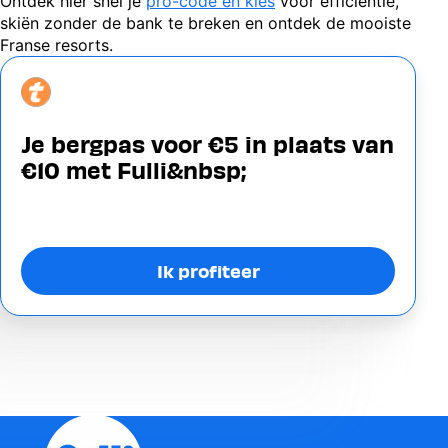
Ontdek hier snel je
pro-code en kies
voor efficiëntie,
skiën zonder de bank te breken en ontdek de mooiste
Franse resorts.
Image
Je bergpas voor €5 in plaats van
€10 met Fulli&nbsp;
Ik profiteer