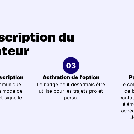
scription du
ateur
scription
Activation de l’option
P
ommunique
Le badge peut désormais être
Le col
n mode de
utilisé pour les trajets pro et
de b
t signe le
perso.
contac
élém
accéd
J