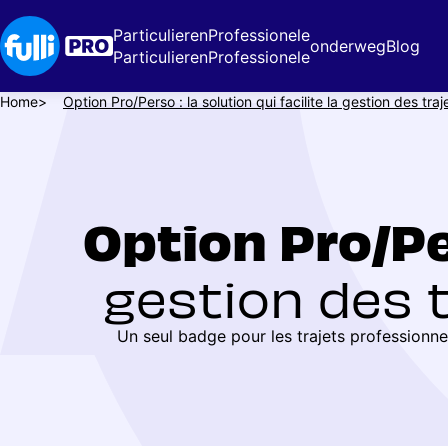
Overslaan
en
Particulieren
Professionele
onderweg
Blog
naar
Particulieren
Professionele
de
inhoud
Kruimelpad
Home
Option Pro/Perso : la solution qui facilite la gestion des tra
gaan
Option Pro/Pe
gestion des 
Un seul badge pour les trajets professionnel