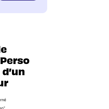
de
/Perso
 d’un
ur
erné
so”