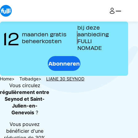
Overslaan
en
naar
de
bij deze
12
inhoud
maanden gratis
aanbieding
gaan
beheerkosten
FULLI
NOMADE
Abonneren
Kruimelpad
Home
Tolbadge
LIANE 30 SEYNOD
Vous circulez
régulièrement entre
Seynod et Saint-
Julien-en-
Genevois
?
Vous pouvez
bénéficier d'une
réduction de 30%