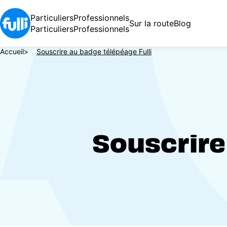
Aller
au
Particuliers
Professionnels
Sur la route
Blog
contenu
Particuliers
Professionnels
principal
Fil
Accueil
Souscrire au badge télépéage Fulli
d'Ariane
Souscrire