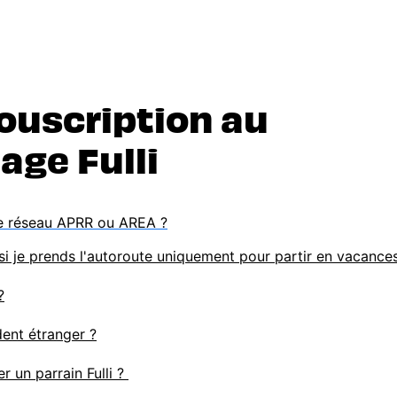
ouscription au
age Fulli
 le réseau APRR ou AREA ?
si je prends l'autoroute uniquement pour partir en vacance
?
dent étranger ?
r un parrain Fulli ?