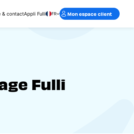
Mon espace client
e & contact
Appli Fulli
FR
ge Fulli