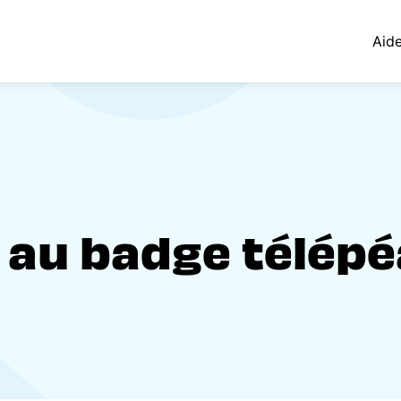
Aid
 au badge télépéa