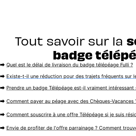
s
Tout savoir sur la
badge télépé
⮕
Quel est le délai de livraison du badge télépéage Fulli ?
⮕
Existe-t-il une réduction pour des trajets fréquents sur
⮕
Prendre un badge Télépéage est-il vraiment intéressant 
⮕
Comment payer au péage avec des Chèques-Vacances 
⮕
Comment souscrire à une offre Télépéage si je suis rési
⮕
Envie de profiter de l'offre parrainage ? Comment trouve