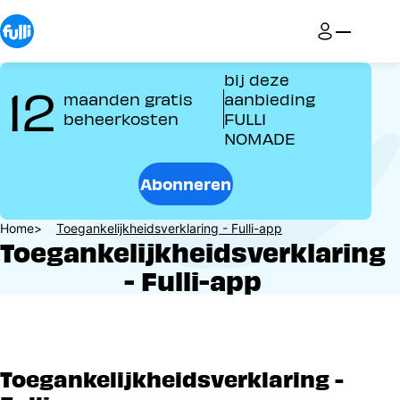
Overslaan
en
naar
de
bij deze
12
inhoud
maanden gratis
aanbieding
gaan
beheerkosten
FULLI
NOMADE
Abonneren
Kruimelpad
Home
Toegankelijkheidsverklaring - Fulli-app
Toegankelijkheidsverklaring
- Fulli-app
Toegankelijkheidsverklaring -