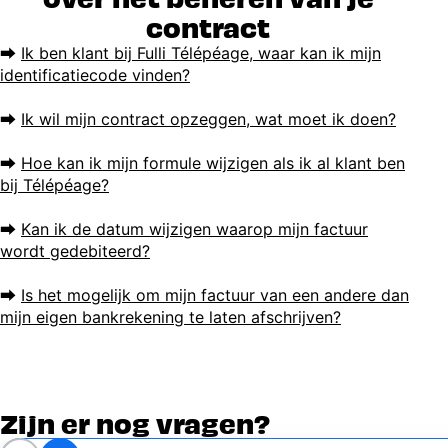
contract
⮕
Ik ben klant bij Fulli Télépéage, waar kan ik mijn
identificatiecode vinden?
⮕
Ik wil mijn contract opzeggen, wat moet ik doen?
⮕
Hoe kan ik mijn formule wijzigen als ik al klant ben
bij Télépéage?
⮕
Kan ik de datum wijzigen waarop mijn factuur
wordt gedebiteerd?
⮕
Is het mogelijk om mijn factuur van een andere dan
mijn eigen bankrekening te laten afschrijven?
Zijn er nog vragen?