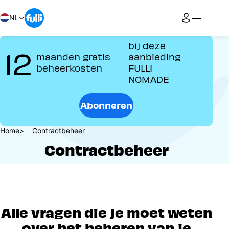
Overslaan
en
NL
naar
de
bij deze
12
inhoud
maanden gratis
aanbieding
gaan
beheerkosten
FULLI
NOMADE
Abonneren
Kruimelpad
Home
Contractbeheer
Contractbeheer
Alle vragen die je moet weten
over het beheren van je