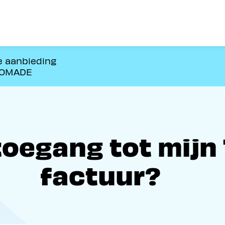
e aanbieding
NOMADE
 toegang tot mijn
factuur?