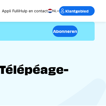
Klantgebied
Appli Fulli
Hulp en contact
NL
Abonneren
 Télépéage-