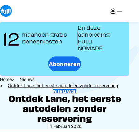
Overslaan
en
naar
de
bij deze
12
inhoud
maanden gratis
aanbieding
gaan
beheerkosten
FULLI
NOMADE
Abonneren
Kruimelpad
Home
Nieuws
Ontdek Lane, het eerste autodelen zonder reservering
NIEUWS
Ontdek Lane, het eerste
autodelen zonder
reservering
11 Februari 2026