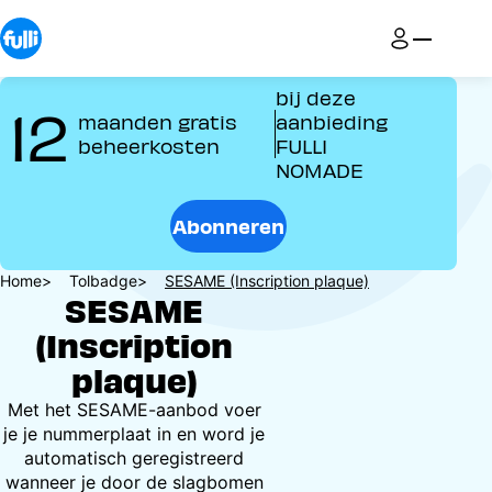
Overslaan
en
naar
de
bij deze
12
inhoud
maanden gratis
aanbieding
gaan
beheerkosten
FULLI
NOMADE
Abonneren
Kruimelpad
Home
Tolbadge
SESAME (Inscription plaque)
SESAME
(Inscription
plaque)
Met het SESAME-aanbod voer
je je nummerplaat in en word je
automatisch geregistreerd
wanneer je door de slagbomen