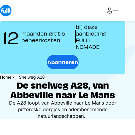
Overslaan
en
naar
de
bij deze
12
inhoud
maanden gratis
aanbieding
gaan
beheerkosten
FULLI
NOMADE
Abonneren
Kruimelpad
Home
Snelweg A28
De snelweg A28, van
Abbeville naar Le Mans
De A28 loopt van Abbeville naar Le Mans door
pittoreske dorpjes en adembenemende
natuurlandschappen.