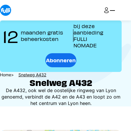
Overslaan
en
naar
de
bij deze
12
inhoud
maanden gratis
aanbieding
gaan
beheerkosten
FULLI
NOMADE
Abonneren
Kruimelpad
Home
Snelweg A432
Snelweg A432
De A432, ook wel de oostelijke ringweg van Lyon
genoemd, verbindt de A42 en de A43 en loopt zo om
het centrum van Lyon heen.