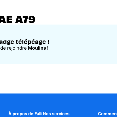
AE A79
badge télépéage !
 de rejoindre
Moulins !
À propos de Fulli
Nos services
Comment