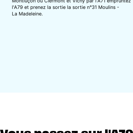
Montluçon ou Clermont et Vichy par l'A71 empruntez
l'A79 et prenez la sortie la sortie n°31 Moulins -
La Madeleine.
Vous passez sur l'A79