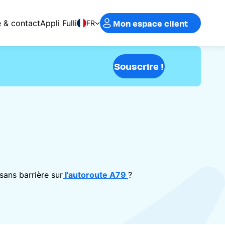
Mon espace client
e & contact
Appli Fulli
FR
Souscrire !
sans barrière sur
l'autoroute A79
?