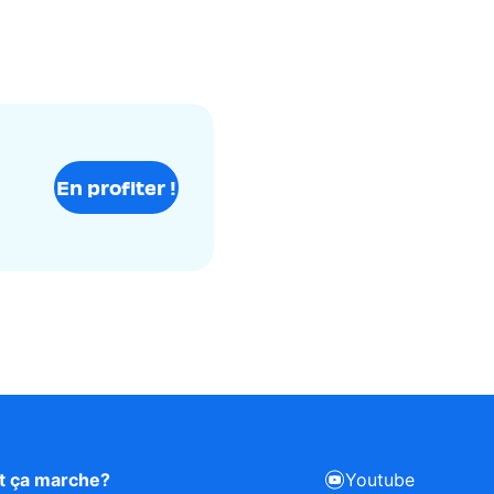
En profiter !
 ça marche?
Youtube