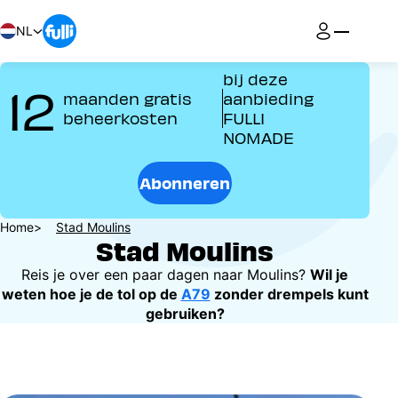
Overslaan
en
NL
naar
de
bij deze
12
inhoud
maanden gratis
aanbieding
gaan
beheerkosten
FULLI
NOMADE
Abonneren
Kruimelpad
Home
Stad Moulins
Stad Moulins
Reis je over een paar dagen naar Moulins?
Wil je
weten hoe je de tol op de
A79
zonder drempels kunt
gebruiken?