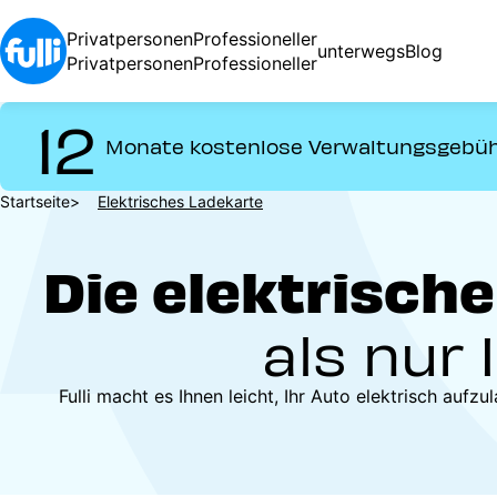
Direkt
zum
Privatpersonen
Professioneller
unterwegs
Blog
Inhalt
Privatpersonen
Professioneller
12
Monate kostenlose Verwaltungsgebü
Pfadnavigation
Startseite
Elektrisches Ladekarte
Die elektrische
als nur 
Fulli macht es Ihnen leicht, Ihr Auto elektrisch auf