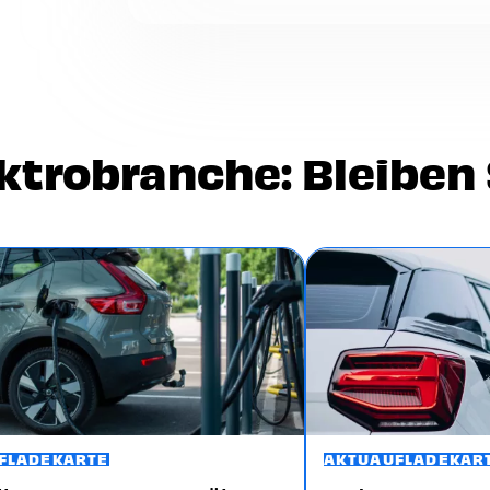
Energiepreise unterscheiden sich au
zu der Sie laden. Es ist nicht ungewö
Voir
plus
ktrobranche: Bleiben 
Image
FLADEKARTE
AKTU
AUFLADEKAR