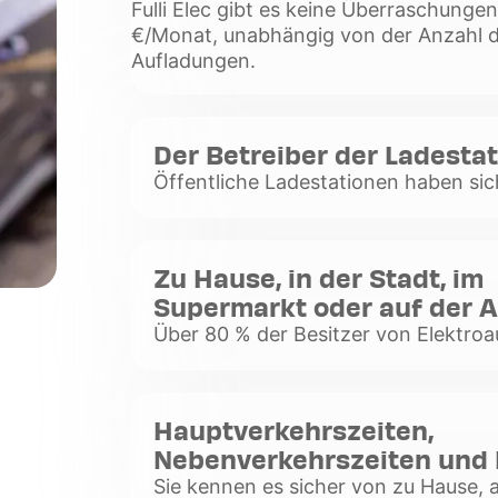
Fulli Elec gibt es keine Überraschungen
€/Monat, unabhängig von der Anzahl d
Aufladungen.
Der Betreiber der Ladesta
Öffentliche Ladestationen haben sich
Jahren stark ausgebreitet, sei es an
Autobahnraststätten, auf Straßen od
von Sup
Zu Hause, in der Stadt, im
Voir
Supermarkt oder auf der 
plus
Über 80 % der Besitzer von Elektroa
auf. Wenn Sie jedoch außerhalb des 
der Preis davon ab, wo Sie laden. Im
Voir
Hauptverkehrszeiten,
plus
Nebenverkehrszeiten und Pa
Sie kennen es sicher von zu Hause, a