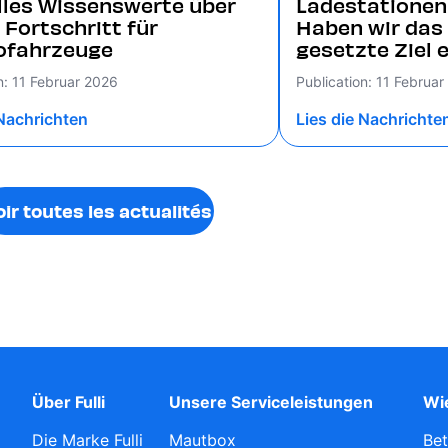
lles Wissenswerte über
Ladestationen 
 Fortschritt für
Haben wir das
rofahrzeuge
gesetzte Ziel 
n: 11 Februar 2026
Publication: 11 Februa
 Nachrichten
Lies die Nachrichte
oir toutes les actualités
Über Fulli
Unsere Serviceleistungen
Wie
Die Marke Fulli
Mautbox
Bet