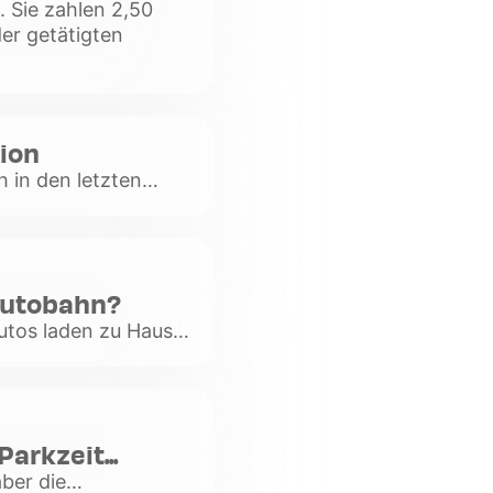
. Sie zahlen 2,50
er getätigten
tion
 in den letzten
er auf Parkplätzen
Autobahn?
utos laden zu Hause
Hauses laden, hängt
 öff
rkzeit...
ber die