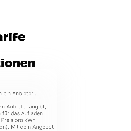
arife
tionen
n ein Anbieter
 Provision für das
in Anbieter angibt,
Provision
 für das Aufladen
m Preis pro kWh
ion). Mit dem Angebot